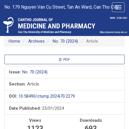
Main
No. 179 Nguyen Van Cu Street, Tan An Ward, Can Tho City
Toggl
Navigation
navig
Main
Content
Sidebar
Home
Archives
No. 70 (2024)
Article
Article
PDF
Sidebar
Issue:
No. 70 (2024)
Section:
Article
DOI:
10.58490/ctump.2024i70.2279
Date Published:
25/01/2024
Views
Downloads
1123
693