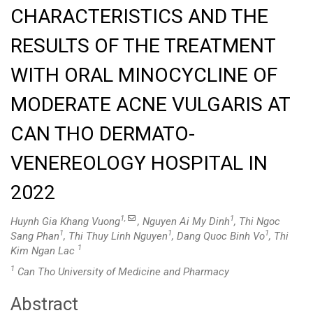
CHARACTERISTICS AND THE
RESULTS OF THE TREATMENT
WITH ORAL MINOCYCLINE OF
MODERATE ACNE VULGARIS AT
CAN THO DERMATO-
VENEREOLOGY HOSPITAL IN
2022
1,
1
Huynh Gia Khang Vuong
, Nguyen Ai My Dinh
, Thi Ngoc
1
1
1
Sang Phan
, Thi Thuy Linh Nguyen
, Dang Quoc Binh Vo
, Thi
1
Kim Ngan Lac
1
Can Tho University of Medicine and Pharmacy
Abstract
Main