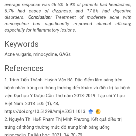
average response was 46.6%. 8.9% of patients had headaches,
6.7% had cases of dizziness, and 17.8% had digestive
disorders.
Conclusion:
Treatment of moderate acne with
minocycline has significantly improved clinical efficacy,
especially for inflammatory lesions.
Keywords
Acne vulgaris, minocycline, GAGs
References
Article
1. Trịnh Tiến Thành. Huỳnh Văn Bá. Đặc điểm lâm sàng trên
Details
bệnh nhân trứng cá thông thường đến khám và điều trị tại bệnh
viện Đại học Y Dược Cần Thơ năm 2018-2019. Tạp chí Y học
Việt Nam. 2018. 505 (1), 48,
https://doi.org/10.51298/vmj.v505i1.1013.
2. Nguyễn Thị Huế. Phạm Thị Minh Phương. Kết quả điều trị
trứng cá thông thường mức độ trung bình bằng uống
minocyclin. Da liễu học. 2021. 34, 70-79,