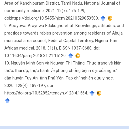
Area of Kanchipuram District, Tamil Nadu. National Journal of
community medicine. 2021. 12(7), 175-179,
doi:https://doi.org/10.5455/njcm.20210529053500.
9. Aboyowa Arayuwa Edukugho et at. Knowledge, attitudes, and
practices towards rabies prevention among residents of Abuja
municipal area council, Federal Capital Territory, Nigeria. Pan
African medical. 2018. 31(1), EISSN:1937-8688, doi:
10.11604/pamj.2018.31.21.15120.
10. Nguyễn Minh Sơn và Nguyễn Thị Thắng. Thực trạng về kiến
thức, thái độ, thực hành về phòng chống bệnh dại của người
dân huyện Tuy An, tỉnh Phú Yên. Tạp chí nghiên cứu y học.
2020. 128(4), 189-197, doi:
https://doi.org/10.52852/tcncyh.v128i4.1564.