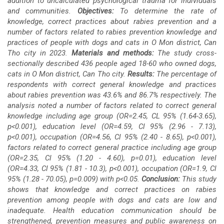
addition to uncalculated psychological trauma for individuals
and communities.
Objectives:
To determine the rate of
knowledge, correct practices about rabies prevention and a
number of factors related to rabies prevention knowledge and
practices of people with dogs and cats in O Mon district, Can
Tho city in 2023.
Materials and methods:
The study cross-
sectionally described 436 people aged 18-60 who owned dogs,
cats in O Mon district, Can Tho city.
Results:
The percentage of
respondents with correct general knowledge and practices
about rabies prevention was 43.6% and 86.7% respectively. The
analysis noted a number of factors related to correct general
knowledge including age group (OR=2.45, CL 95% (1.64-3.65),
p<0.001), education level (OR=4.59, Cl 95% (2.96 - 7.13),
p<0.001), occupation (OR=4.56, Cl 95% (2.40 - 8.65), p<0.001),
factors related to correct general practice including age group
(OR=2.35, Cl 95% (1.20 - 4.60), p=0.01), education level
(OR=4.33, Cl 95% (1.81 - 10.3), p<0.001), occupation (OR=1.9, Cl
95% (1.28 - 70.05), p=0.009) with p<0.05.
Conclusion:
This study
shows that knowledge and correct practices on rabies
prevention among people with dogs and cats are low and
inadequate. Health education communication should be
strengthened, prevention measures and public awareness on