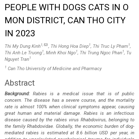
PEOPLE WITH DOGS CATS IN O
MON DISTRICT, CAN THO CITY
IN 2023
1,
1
1
Thi My Dung Kinh
, Thi Hong Hoa Diep
, Thi Truc Ly Pham
,
1
1
1
Thi Anh Le Truong
, Minh Khoi Ngo
, Thi Trung Ngoc Phan
, Tu
1
Nguyet Tran
1
Can Tho University of Medicine and Pharmacy
Abstract
Main
Background:
Rabies is a medical issue that is of public
Article
concern. The disease has a severe course, and the mortality
rate is almost 100% when clinical symptoms appear, causing
Content
great human and material damage. Rabies is an infectious
disease caused by the rabies virus Rhabdovirus, belonging to
the family Rhabdovidae. Globally, the economic burden of dog-
mediated rabies is estimated at 8.6 billion USD per year, in