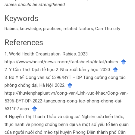
rabies should be strengthened.
Keywords
Rabies, knowledge, practices, related factors, Can Tho city
References
Article
1. World Health Organization. Rabies. 2023.
Details
https://www.who.int/news-room/factsheets/detail/rabies.
2. Y Cần Thơ. Dịch tễ học 2. Nhà xuất bản y học. 2020.
3. Bộ Y tế. Công văn số 5396/BYT – DP Tăng cường công tác
phòng chống dại, Hà Nội. 2022.
https://thuvienphapluat.vn/cong-van/Linh-vuc-khac/Cong-van-
5396-BYT-DP-2022-tangcuong-cong-tac-phong-chong-dai-
531107.aspx.
4. Nguyễn Thị Thanh Thảo và cộng sự. Nghiên cứu kiến thức,
thực hành về phòng chống bệnh dại và một số yếu tố liên quan
của người nuôi chó mèo tại huyện Phong Điền thành phố Cần