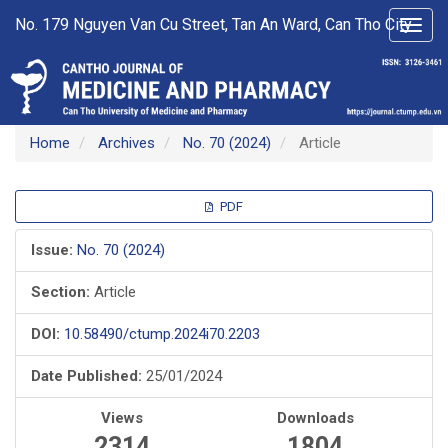
Main
No. 179 Nguyen Van Cu Street, Tan An Ward, Can Tho City
Toggl
Navigation
navig
Main
Content
Sidebar
Home
Archives
No. 70 (2024)
Article
Article
PDF
Sidebar
Issue:
No. 70 (2024)
Section:
Article
DOI:
10.58490/ctump.2024i70.2203
Date Published:
25/01/2024
Views
Downloads
2314
1804