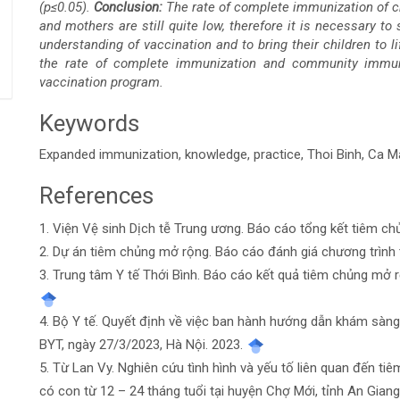
(p≤0.05).
Conclusion:
The rate of complete immunization of ch
and mothers are still quite low, therefore it is necessary 
understanding of vaccination and to bring their children to l
the rate of complete immunization and community immuni
vaccination program.
Keywords
Expanded immunization, knowledge, practice, Thoi Binh, Ca 
References
Article
1. Viện Vệ sinh Dịch tễ Trung ương. Báo cáo tổng kết tiêm c
Details
2. Dự án tiêm chủng mở rộng. Báo cáo đánh giá chương trình
3. Trung tâm Y tế Thới Bình. Báo cáo kết quả tiêm chủng mở r
4. Bộ Y tế. Quyết định về việc ban hành hướng dẫn khám sàng
BYT, ngày 27/3/2023, Hà Nội. 2023.
5. Từ Lan Vy. Nghiên cứu tình hình và yếu tố liên quan đến t
có con từ 12 – 24 tháng tuổi tại huyện Chợ Mới, tỉnh An Gian