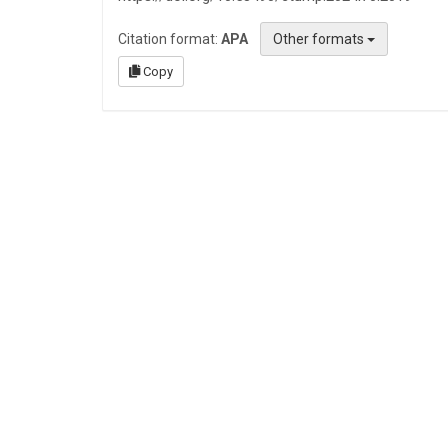
Citation format:
APA
Other formats
Copy