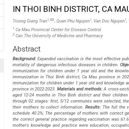
IN THOI BINH DISTRICT, CA M
1,
1
1
Truong Giang Tran
, Quan Phu Nguyen
, Van Doc Nguyen
,
1
Ca Mau Provincial Center for Disease Control
2
Can Tho University of Medicine and Pharmacy
Abstract
Main
Background:
Expanded vaccination is the most effective publ
Article
mortality of dangerous infectious diseases in children.
Obje
immunization for children under 1 year old and the knowl
Content
immunization in Thoi Binh district, Ca Mau province in 202
immunization for children under 1 year old and knowledge an
province in 2022-2023.
Materials and methods:
A cross-sect
aged 12-24 months in Thoi Binh district and their children
through 02 stages: first, 5/12 communes were selected, t
their mothers to collect information.
Results:
The full the v
schedule 40.2%; The percentage of mothers with correct g
the correct general practice regarding vaccination was 61.6%
mother's knowledge and practice were education, occupatio