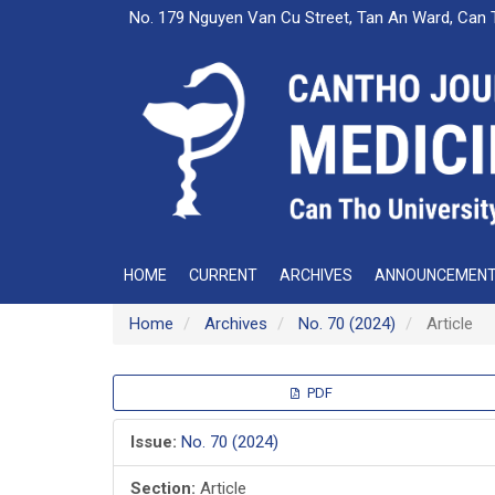
Main
No. 179 Nguyen Van Cu Street, Tan An Ward, Can 
Navigation
Main
Content
Sidebar
HOME
CURRENT
ARCHIVES
ANNOUNCEMEN
Home
Archives
No. 70 (2024)
Article
Article
PDF
Sidebar
Issue:
No. 70 (2024)
Section:
Article