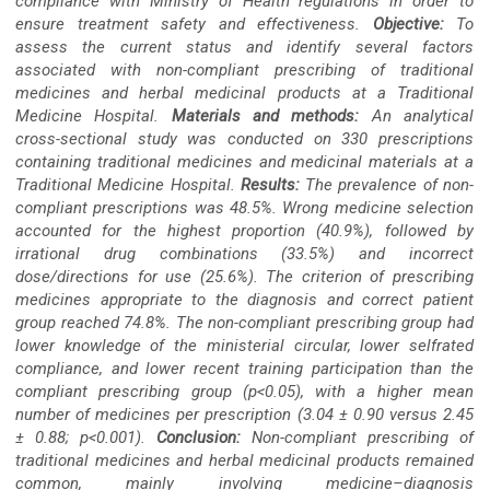
compliance with Ministry of Health regulations in order to
Content
ensure treatment safety and effectiveness.
Objective:
To
assess the current status and identify several factors
associated with non-compliant prescribing of traditional
medicines and herbal medicinal products at a Traditional
Medicine Hospital.
Materials and methods:
An analytical
cross-sectional study was conducted on 330 prescriptions
containing traditional medicines and medicinal materials at a
Traditional Medicine Hospital.
Results:
The prevalence of non-
compliant prescriptions was 48.5%. Wrong medicine selection
accounted for the highest proportion (40.9%), followed by
irrational drug combinations (33.5%) and incorrect
dose/directions for use (25.6%). The criterion of prescribing
medicines appropriate to the diagnosis and correct patient
group reached 74.8%. The non-compliant prescribing group had
lower knowledge of the ministerial circular, lower selfrated
compliance, and lower recent training participation than the
compliant prescribing group (p<0.05), with a higher mean
number of medicines per prescription (3.04 ± 0.90 versus 2.45
± 0.88; p<0.001).
Conclusion:
Non-compliant prescribing of
traditional medicines and herbal medicinal products remained
common, mainly involving medicine–diagnosis