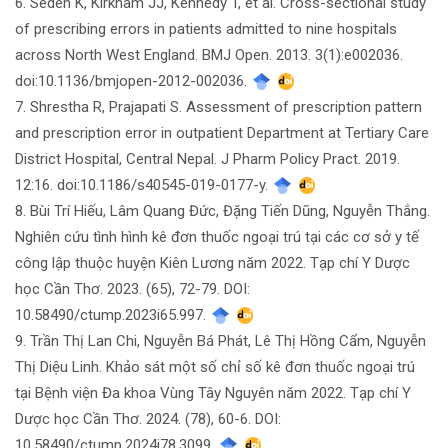
6. Seden K, Kirkham JJ, Kennedy T, et al. Cross-sectional study
of prescribing errors in patients admitted to nine hospitals
across North West England. BMJ Open. 2013. 3(1):e002036.
doi:10.1136/bmjopen-2012-002036.
7. Shrestha R, Prajapati S. Assessment of prescription pattern
and prescription error in outpatient Department at Tertiary Care
District Hospital, Central Nepal. J Pharm Policy Pract. 2019.
12:16. doi:10.1186/s40545-019-0177-y.
8. Bùi Trí Hiếu, Lâm Quang Đức, Đặng Tiến Dũng, Nguyễn Thắng.
Nghiên cứu tình hình kê đơn thuốc ngoại trú tại các cơ sở y tế
công lập thuộc huyện Kiên Lương năm 2022. Tạp chí Y Dược
học Cần Thơ. 2023. (65), 72-79. DOI:
10.58490/ctump.2023i65.997.
9. Trần Thị Lan Chi, Nguyễn Bá Phát, Lê Thị Hồng Cẩm, Nguyễn
Thị Diệu Linh. Khảo sát một số chỉ số kê đơn thuốc ngoại trú
tại Bệnh viện Đa khoa Vùng Tây Nguyên năm 2022. Tạp chí Y
Dược học Cần Thơ. 2024. (78), 60-6. DOI:
10.58490/ctump.2024i78.3099.