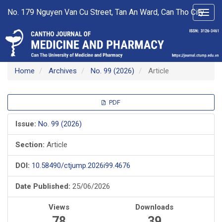
Main
No. 179 Nguyen Van Cu Street, Tan An Ward, Can Tho City
Toggl
Navigation
navig
Main
Content
Sidebar
Home
Archives
No. 99 (2026)
Article
Article
PDF
Sidebar
Issue:
No. 99 (2026)
Section:
Article
DOI:
10.58490/ctjump.2026i99.4676
Date Published:
25/06/2026
Views
Downloads
78
39