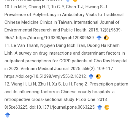
10. Lin M-H, Chang H-T, Tu C-Y, Chen T-J, Hwang S-J.
Prevalence of Polyherbacy in Ambulatory Visits to Traditional
Chinese Medicine Clinics in Taiwan. International Journal of
Environmental Research and Public Health. 2015. 12(8):9639-
9657. https://doi.org/10.3390/ijerph120809639.
11. Le Van Thanh, Nguyen Dang Bich Tran, Duong Ha Khanh
Linh. A survey on drug interactions and determinant factors in
outpatient prescriptions for COPD patients at Cho Ray Hospital
in 2023. Vietnam Medical Journal. 2025. 556(2), 109-117.
https://doi.org/10.51298/vmj.v556i2.16212.
12. Wang H, Li N, Zhu H, Xu S, Lu H, Feng Z. Prescription pattern
and its influencing factors in Chinese county hospitals: a
retrospective cross-sectional study. PLoS One. 2013.
8(5):e63225. doi:10.1371/journal.pone.0063225.