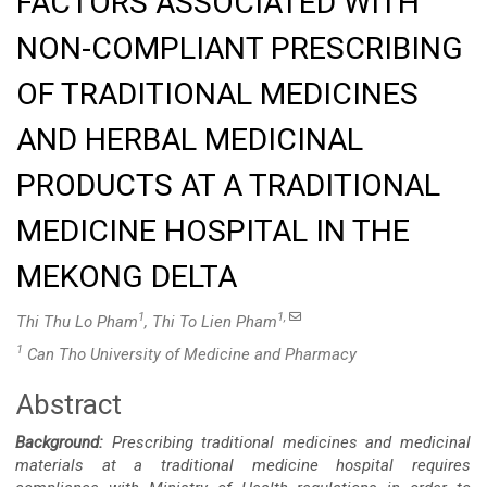
FACTORS ASSOCIATED WITH
NON-COMPLIANT PRESCRIBING
OF TRADITIONAL MEDICINES
AND HERBAL MEDICINAL
PRODUCTS AT A TRADITIONAL
MEDICINE HOSPITAL IN THE
MEKONG DELTA
1
1,
Thi Thu Lo Pham
, Thi To Lien Pham
1
Can Tho University of Medicine and Pharmacy
Abstract
Main
Background:
Prescribing traditional medicines and medicinal
Article
materials at a traditional medicine hospital requires