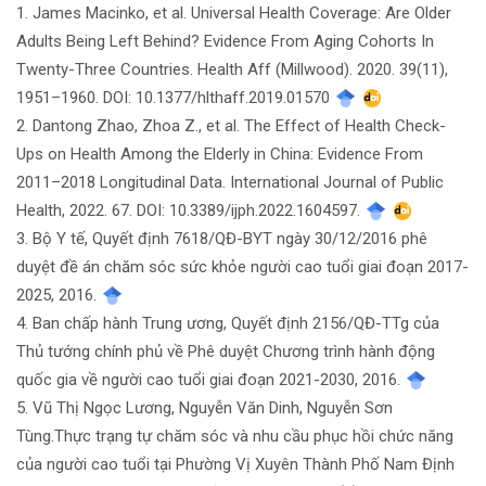
1. James Macinko, et al. Universal Health Coverage: Are Older
Adults Being Left Behind? Evidence From Aging Cohorts In
Twenty-Three Countries. Health Aff (Millwood). 2020. 39(11),
1951–1960. DOI: 10.1377/hlthaff.2019.01570
2. Dantong Zhao, Zhoa Z., et al. The Effect of Health Check-
Ups on Health Among the Elderly in China: Evidence From
2011–2018 Longitudinal Data. International Journal of Public
Health, 2022. 67. DOI: 10.3389/ijph.2022.1604597.
3. Bộ Y tế, Quyết định 7618/QĐ-BYT ngày 30/12/2016 phê
duyệt đề án chăm sóc sức khỏe người cao tuổi giai đoạn 2017-
2025, 2016.
4. Ban chấp hành Trung ương, Quyết định 2156/QĐ-TTg của
Thủ tướng chính phủ về Phê duyệt Chương trình hành động
quốc gia về người cao tuổi giai đoạn 2021-2030, 2016.
5. Vũ Thị Ngọc Lương, Nguyễn Văn Dinh, Nguyễn Sơn
Tùng.Thực trạng tự chăm sóc và nhu cầu phục hồi chức năng
của người cao tuổi tại Phường Vị Xuyên Thành Phố Nam Định