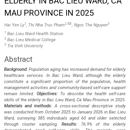
ELDERLY IN BAC LIEU WARD, CA
MAU PROVINCE IN 2025
1
2,
3
Hai Yen Ly
, Thi Nha Truc Pham
, Ngoc The Nguyen
1
Bac Lieu Ward Health Station
2
Bac Lieu Medical College
3
Tra Vinh University
Abstract
Main
Background:
Population aging has increased demand for elderly
Article
healthcare services. In Bac Lieu Ward, although the elderly
constitute a significant proportion of the population, health
Content
management activities and community-based self-care support
remain limited.
Objectives:
To describe the health self-care
skills of the elderly in Bac Lieu Ward, Ca Mau Province in 2025.
Materials and methods:
A cross-sectional descriptive study
was conducted from October 2025 to January 2026 in Bac Lieu
Ward, surveying 385 individuals aged 60 and older selected
through cluster sampling.
Results:
76.9% of the elderly