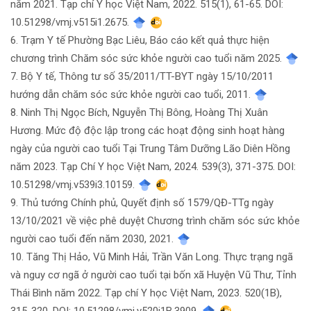
năm 2021. Tạp chí Y học Việt Nam, 2022. 515(1), 61-65. DOI:
10.51298/vmj.v515i1.2675.
6. Trạm Y tế Phường Bạc Liêu, Báo cáo kết quả thực hiện
chương trình Chăm sóc sức khỏe người cao tuổi năm 2025.
7. Bộ Y tế, Thông tư số 35/2011/TT-BYT ngày 15/10/2011
hướng dẫn chăm sóc sức khỏe người cao tuổi, 2011.
8. Ninh Thị Ngọc Bích, Nguyễn Thị Bông, Hoàng Thị Xuân
Hương. Mức độ độc lập trong các hoạt động sinh hoạt hàng
ngày của người cao tuổi Tại Trung Tâm Dưỡng Lão Diên Hồng
năm 2023. Tạp Chí Y học Việt Nam, 2024. 539(3), 371-375. DOI:
10.51298/vmj.v539i3.10159.
9. Thủ tướng Chính phủ, Quyết định số 1579/QĐ-TTg ngày
13/10/2021 về việc phê duyệt Chương trình chăm sóc sức khỏe
người cao tuổi đến năm 2030, 2021.
10. Tăng Thị Hảo, Vũ Minh Hải, Trần Văn Long. Thực trạng ngã
và nguy cơ ngã ở người cao tuổi tại bốn xã Huyện Vũ Thư, Tỉnh
Thái Bình năm 2022. Tạp chí Y học Việt Nam, 2023. 520(1B),
315-320. DOI: 10.51298/vmj.v520i1B.3909.