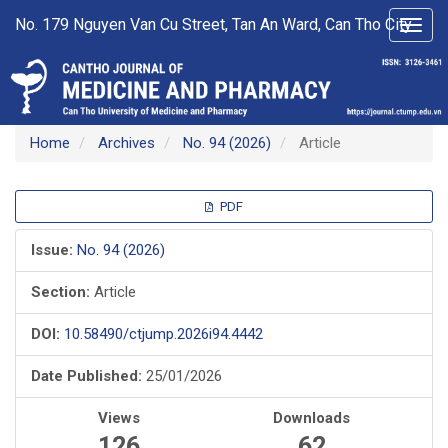
Main
No. 179 Nguyen Van Cu Street, Tan An Ward, Can Tho City
Toggl
Navigation
navig
Main
Content
Sidebar
Home
Archives
No. 94 (2026)
Article
Article
PDF
Sidebar
Issue:
No. 94 (2026)
Section:
Article
DOI:
10.58490/ctjump.2026i94.4442
Date Published:
25/01/2026
Views
Downloads
126
62