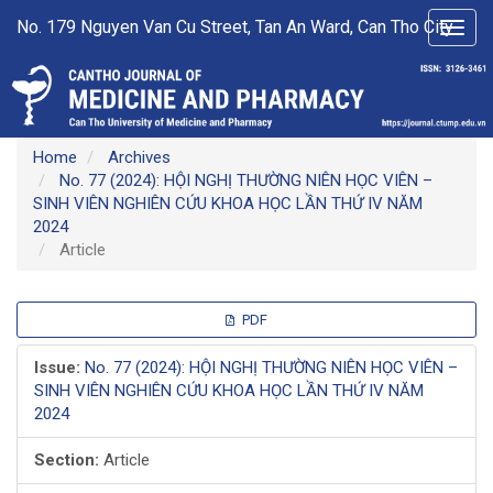
Main
No. 179 Nguyen Van Cu Street, Tan An Ward, Can Tho City
Toggl
Navigation
navig
Main
Content
Sidebar
Home
Archives
No. 77 (2024): HỘI NGHỊ THƯỜNG NIÊN HỌC VIÊN –
SINH VIÊN NGHIÊN CỨU KHOA HỌC LẦN THỨ IV NĂM
2024
Article
Article
PDF
Sidebar
Issue:
No. 77 (2024): HỘI NGHỊ THƯỜNG NIÊN HỌC VIÊN –
SINH VIÊN NGHIÊN CỨU KHOA HỌC LẦN THỨ IV NĂM
2024
Section:
Article