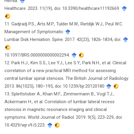
Hernia.
Healthcare. 2023. 11(19), doi: 10.3390/healthcare11192669.
11. Gadjradj P.S., Arts M.P., Tulder M.W., Rietdijk W.J., Peul W.C.
Management of Symptomatic
Lumbar Disk Herniation. Spine. 2017. 42(23), 1826-1834, doi:
10.1097/BRS.0000000000002294.
12. Park H.J., Kim S.S., Lee Y.J., Lee S.Y., Park N.H., et al. Clinical
correlation of a new practical MRI method for assessing
central lumbar spinal stenosis. The British Journal of Radiology.
2013. 86(1025), 180–195, doi: 10.1259/bjr.20120180
13. Splettstober A., Khan M.F., Zimmermann B., Vogl T.J.,
Ackermann H., et al. Correlation of lumbar lateral recess
stenosis in magnetic resonance imaging and clinical
symptoms. World Journal of Radiol. 2019. 9(5), 223-229, doi:
10.4329/wjr.v9.i5.223.