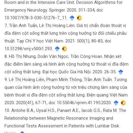
Room and in the Intensive Care Unit. Decision Algorithms for
Emergency Neurology. Springer. 2020. 311-334, doi:
10.1007/978-3-030-51276-7_11.
7. Trần Anh Tuấn, Lê Thị Hoàng Liên. Giá trị chẩn đoán thoát vị
đĩa đệm cột sống thắt lưng trên cộng hưởng từ đối chiếu phẫu
thuật. Tạp Chí Y học Việt Nam. 2021. 500(1), 80-83, doi:
10.51298/vmj.v500i1.293.
8. Hồ Thị Nhung, Doãn Văn Ngọc, Trần Công Hoan. Nhận xét
đặc điểm lâm sàng và hình ảnh cộng hưởng từ thoát vị đĩa đệm
cột sống thắt lưng. Đại học Quốc Gia Hà Nội. 2020. 26-35.
9. Lê Thị Hoàng Liên, Phạm Minh Thông, Trần Anh Tuấn. Tương
quan của hình ảnh cộng hưởng từ với triệu chứng lâm sàng của
bệnh thoát vị đĩa đệm cột sống thắt lưng. Điện quang Việt Nam.
2020. 2020(41), 67-71, doi: 10.55046/vjrnm.41.195.2020.
10. Antohe B.A., Uysal H.S., Panaet A.E., Iacob G.S., Rata M. The
Relationship between Magnetic Resonance Imaging and
Functional Tests Assessment in Patients with Lumbar Disk