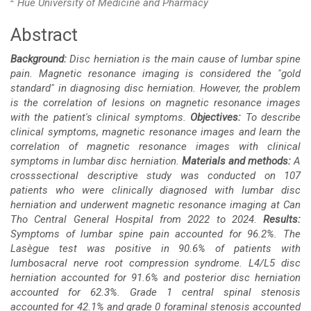
Hue University of Medicine and Pharmacy
Abstract
Main
Background:
Disc herniation is the main cause of lumbar spine
Article
pain. Magnetic resonance imaging is considered the "gold
standard" in diagnosing disc herniation. However, the problem
Content
is the correlation of lesions on magnetic resonance images
with the patient's clinical symptoms.
Objectives:
To describe
clinical symptoms, magnetic resonance images and learn the
correlation of magnetic resonance images with clinical
symptoms in lumbar disc herniation.
Materials and methods:
A
crosssectional descriptive study was conducted on 107
patients who were clinically diagnosed with lumbar disc
herniation and underwent magnetic resonance imaging at Can
Tho Central General Hospital from 2022 to 2024.
Results:
Symptoms of lumbar spine pain accounted for 96.2%. The
Lasègue test was positive in 90.6% of patients with
lumbosacral nerve root compression syndrome. L4/L5 disc
herniation accounted for 91.6% and posterior disc herniation
accounted for 62.3%. Grade 1 central spinal stenosis
accounted for 42.1% and grade 0 foraminal stenosis accounted