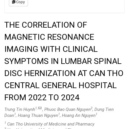
Copy
THE CORRELATION OF
MAGNETIC RESONANCE
IMAGING WITH CLINICAL
SYMPTOMS IN LUMBAR SPINAL
DISC HERNIZATION AT CAN THO
CENTRAL GENERAL HOSPITAL
FROM 2022 TO 2024
1,
2
Trung Tin Huynh
, Phuoc Bao Quan Nguyen
, Dung Tien
1
1
1
Doan
, Hoang Thuan Nguyen
, Hoang An Nguyen
1
Can Tho University of Medicine and Pharmacy
2