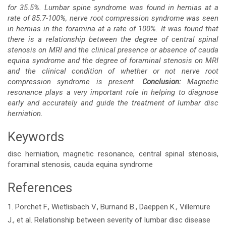
for 35.5%. Lumbar spine syndrome was found in hernias at a
rate of 85.7-100%, nerve root compression syndrome was seen
in hernias in the foramina at a rate of 100%. It was found that
there is a relationship between the degree of central spinal
stenosis on MRI and the clinical presence or absence of cauda
equina syndrome and the degree of foraminal stenosis on MRI
and the clinical condition of whether or not nerve root
compression syndrome is present.
Conclusion:
Magnetic
resonance plays a very important role in helping to diagnose
early and accurately and guide the treatment of lumbar disc
herniation.
Keywords
disc herniation, magnetic resonance, central spinal stenosis,
foraminal stenosis, cauda equina syndrome
References
Article
1. Porchet F., Wietlisbach V., Burnand B., Daeppen K., Villemure
Details
J., et al. Relationship between severity of lumbar disc disease