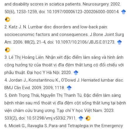
and disability scores in sciatica patients. Neurosurgery. 2002.
50(6), 1253-1259, doi: 10.1097/00006123-200206000-00014.
2. Katz J. N. Lumbar disc disorders and low-back pain:
socioeconomic factors and consequences. J Bone Joint Surg
Am. 2006. 88(2), 21-4, doi: 10.1097/10.2106/JBJS.E.01273.
3. Lê Thị Hoàng Liên. Nhận xét đặc điểm lâm sàng và hình ảnh
cộng hưởng từ của thoát vị đĩa đệm thắt lưng có đối chiếu với
phẫu thuật. Đại học Y Hà Nội. 2020.
4. Jordan J., Konstantinou K., O'Dowd J. Herniated lumbar disc.
BMJ Clin Evid. 2009. 2009, 1118.
5. Đinh Trọng Thái, Nguyễn Thị Thanh Tú. Đặc điểm lâm sàng
bệnh nhân sau mổ thoát vị đĩa đệm cột sống thắt lưng tại bệnh
viện châm cứu trung ương. Tạp chí Y học Việt Nam. 2023.
533(2), doi: 10.51298/vmj.v533i2.7911.
6. Micieli G., Ravaglia S..Para-and Tetraplegia in the Emergency