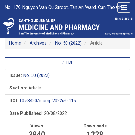
Main
No. 179 Nguyen Van Cu Street, Tan An Ward, Can Tho City
Toggl
Navigation
navig
Main
Content
Sidebar
Home
Archives
No. 50 (2022)
Article
Article
PDF
Sidebar
Issue:
No. 50 (2022)
Section:
Article
DOI:
10.58490/ctump.2022i50.116
Date Published:
20/08/2022
Views
Downloads
2940
1228