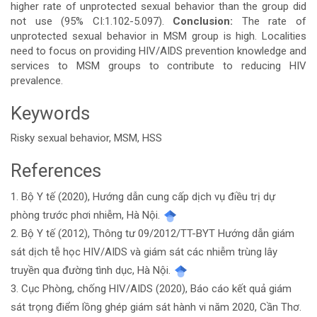
higher rate of unprotected sexual behavior than the group did
not use (95% CI:1.102-5.097).
Conclusion:
The rate of
unprotected sexual behavior in MSM group is high. Localities
need to focus on providing HIV/AIDS prevention knowledge and
services to MSM groups to contribute to reducing HIV
prevalence.
Keywords
Risky sexual behavior, MSM, HSS
References
Article
1. Bộ Y tế (2020), Hướng dẫn cung cấp dịch vụ điều trị dự
Details
phòng trước phơi nhiễm, Hà Nội.
2. Bộ Y tế (2012), Thông tư 09/2012/TT-BYT Hướng dẫn giám
sát dịch tễ học HIV/AIDS và giám sát các nhiễm trùng lây
truyền qua đường tình dục, Hà Nội.
3. Cục Phòng, chống HIV/AIDS (2020), Báo cáo kết quả giám
sát trọng điểm lồng ghép giám sát hành vi năm 2020, Cần Thơ.