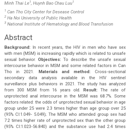
1
1
Minh Thai Le
, Huynh Bao Chau Luu
1
Can Tho City Center for Desease Control
2
Ha Noi University of Public Health
3
National Institute of Hematology and Blood Transfusion
Abstract
Main
Background:
In recent years, the HIV in men who have sex
Article
with men (MSM) is increasing rapidly which is related to unsafe
sexual behavior.
Objectives:
To describe the unsafe sexual
Content
intercourse behavior in MSM and some related factors in Can
Tho in 2021.
Materials and method:
Cross-sectional
secondary data analysis available in the HIV sentinel
surveillance plus behaviors in 2021. The study has analyzed
from 300 MSM from 16 years old.
Result:
The rate of
unprotected anal intercourse in the MSM was 68.7%. Some
factors related: the odds of unprotected sexual behavior in age
group under 25 were 2.3 times higher than age group over 25
(95% CI:1.049- 5.049); The MSM who attended group sex had
7.2 times higher rate of unprotected sex than the other group
(95% CI:1.023-56.840) and the substance use had 2.4 times