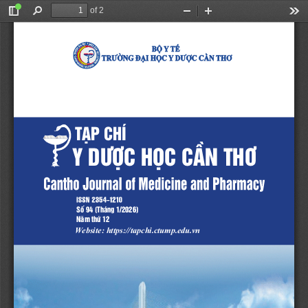
of 2
Toggle
Find
Zoom
Zoom
Too
Sidebar
Out
In
TẠP CHÍ
Y DƯỢC HỌC CẦN THƠ
Số 94 (Tháng 1/2026)
Năm thứ 12
W
ebsite: https://tapchi.ctump.edu.vn