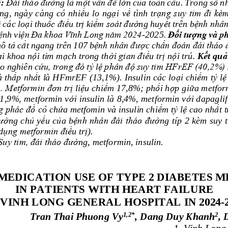
ề
: 
Đái tháo đư
ờ
ng là m
ộ
t v
ấ
n đ
ề
l
ớ
n c
ủ
a toàn c
ầ
u. Trong s
ố
nh
ờ
ng, ngày càng có nhi
ề
u lo ng
ạ
i v
ề
tình tr
ạ
ng suy tim đi kèm
ệ
các lo
ạ
i thu
ố
c đi
ề
u tr
ị
ki
ể
m soát đư
ờ
ng huy
ế
t trên b
ệ
nh nhân
ệ
ệ
n Đa khoa Vĩnh Long năm 2024
Đ
ố
i tư
ợ
ng và p
nh vi
-
2025. 
ả
ắ
ệ
nh nhân đư
ợ
ẩ
n đoán 
đái tháo 
ô t
c
t ngang trên 107 b
c ch
ạ
ộ
ạ
ờ
gian đi
ề
ị
ộ
ế
ả
i khoa n
i tim m
ch trong th
i 
u tr
n
i trú
. 
K
t qu
o nghiên c
ứ
u, trong đó t
ỷ
l
ệ
phân đ
ộ
suy tim HFrEF (40,2%) 
 th
ấ
p nh
ấ
t là HFmrEF (13,1%). Insulin các lo
ạ
i
chi
ế
m t
ỷ
l
ệ
%
. Metformin đơn tr
ị
li
ệ
u chi
ế
m 17,8%; ph
ố
i h
ợ
p gi
ữ
a metfor
1,9%, metformin v
ớ
i insulin là 8,4%, metformin v
ớ
i dapagli
g phác đ
ồ
có ch
ứ
a metfomin và 
insulin chi
ế
m t
ỷ
l
ệ
cao nh
ấ
t t
ư
ờ
ng ch
ủ
y
ế
u c
ủ
a b
ệ
nh nhân đái tháo đư
ờ
ng típ 2 kèm suy 
d
ụ
ng metformin đi
ề
u tr
ị
).
Suy tim, đái tháo đư
ờ
ng, metformin, 
insulin
.
MEDICATION
USE OF TYPE 2
DIABETES M
IN PATIENTS WITH HEART FAILURE 
 VINH LONG GENERAL HOSPITAL
IN 2024
-
1
,2*
2
Tran Thai Phuong Vy
, 
Dang Duy Khanh
, 
1.
Vinh Long 