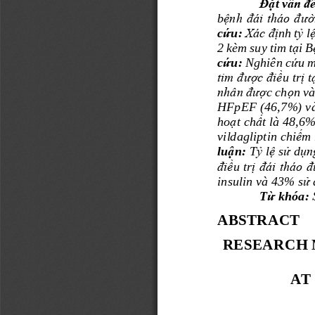
Đ
ặ
t v
ấ
n đ
b
ệ
nh đái tháo đư
c
ứ
u: 
Xác đ
ị
nh t
ỷ
l
ạ
2 kèm suy tim t
i B
ứ
ứ
c
u: 
Nghiên c
u m
tim đư
ợ
c đi
ề
ị
u tr
t
nhân đư
ợ
c ch
ọ
n và
HFpEF (46,7%) và
ho
ạ
t ch
ấ
t là 48,6
vildagliptin chi
ế
m 
lu
ậ
n: 
T
ỷ
l
ệ
s
ử
d
ụ
n
đi
ề
u tr
ị
đái tháo đ
insulin và 43% s
ử
T
ừ
khóa:
ABSTRACT
RESEARCH 
AT