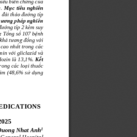
i
ề
u bi
ế
n ch
ứ
ng c
ủ
a 
. 
M
ụ
c tiêu nghiên 
 đái 
tháo đư
ờ
ng típ 
hương pháp nghiên 
đư
ờ
ng 
típ 2 kèm suy 
ổ
ố
ệ
: 
T
ng s
107 b
nh 
khá tương đ
ồ
ng v
ớ
i 
cao nh
ấ
t trong các 
min v
ớ
i gliclazid và 
flozin là 13,1%.
K
ế
t 
r
ong các lo
ạ
i thu
ố
c 
tim (48,6% s
ử
d
ụ
ng 
EDICATIONS 
2025
1
Duong Nhat Anh
General Hospital