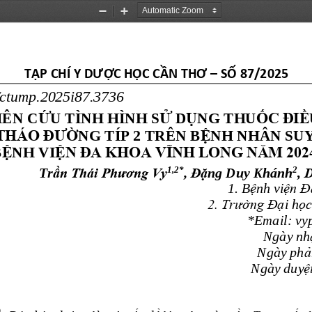
Zoom
Zoom
Out
In
T
Ạ
P CHÍ Y DƯ
Ợ
C H
Ọ
C C
Ầ
N THƠ 
–
S
Ố
87/2025
ctump.2025i87.3736
ÊN C
Ứ
U TÌNH HÌNH S
Ử
D
Ụ
NG THU
Ố
C ĐI
Ề
 THÁO ĐƯ
Ờ
NG TÍP 2 TRÊN B
Ệ
NH NHÂN SUY
Ệ
Ệ
N ĐA KHOA VĨNH LONG NĂM 202
B
NH VI
1,2*
2
ầ
n Thái Phương Vy
, Đ
ặ
D
Tr
ng Duy Khánh
, 
1. B
ệ
nh vi
ệ
n Đ
2. Trư
ờ
ng Đ
ạ
i h
ọ
c
*Email: v
Ngày nh
Ngày ph
ả
Ngày duy
ệ