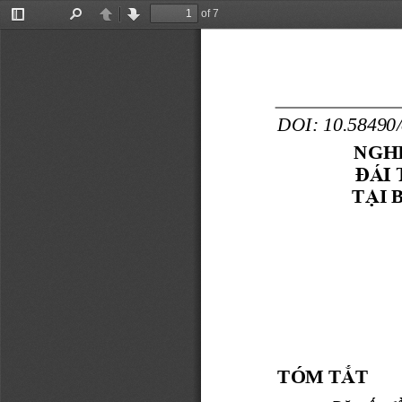
of 7
Toggle
Find
Previous
Next
Sidebar
DOI: 10.58490/
NGHI
ĐÁI
Ạ
T
I 
TÓM T
Ắ
T